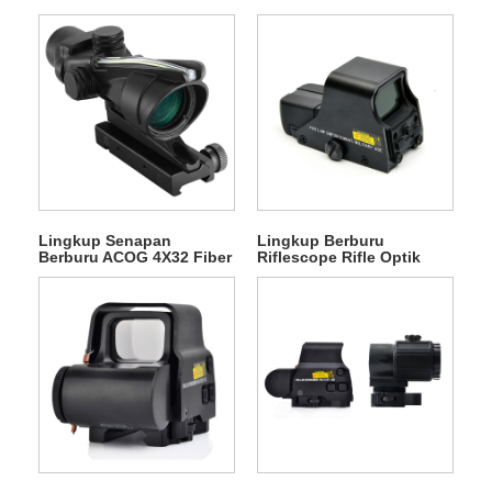
Lingkup Senapan
Lingkup Berburu
Berburu ACOG 4X32 Fiber
Riflescope Rifle Optik
Sight Optik Hijau
Holographic Sight 551
Diterangi Redticle Airsoft
Red Dot lan Green Dot
ACOG Riflescope 4x32
Sight Mini Red Dot Reflex
ACOG
Scope 551 Sight