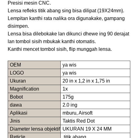
Presisi mesin CNC.
Lensa refleks titik abang sing bisa dilipat (19X24mm).
Lempitan kanthi rata nalika ora digunakake, gampang
disimpen.
Lensa bisa dilebokake lan dikunci dhewe ing 90 derajat
lan tombol sisih mbukak kanthi otomatis.
Kanthi mencet tombol sisih, flip munggah lensa.
OEM
ya wis
LOGO
ya wis
Ukuran
20 in x 1,2 in x 1,75 in
Magnification
1x
Bobot
175g
dawa
2.0 ing
Aplikasi
mburu, Airsoft
Jinis
Taktis Red Dot
Diameter lensa objektif
UKURAN 19 X 24 MM
Reticle
titik abang