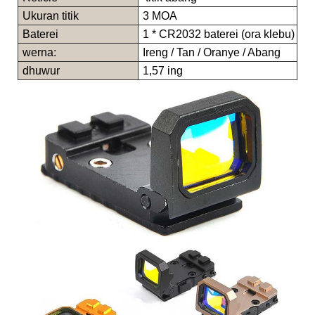
Ukuran titik
3 MOA
Baterei
1 * CR2032 baterei (ora klebu)
werna:
Ireng / Tan / Oranye / Abang
dhuwur
1,57 ing