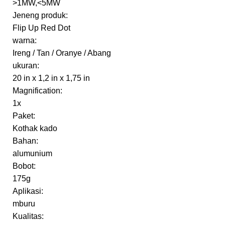
>1MW,<5MW
Jeneng produk:
Flip Up Red Dot
warna:
Ireng / Tan / Oranye / Abang
ukuran:
20 in x 1,2 in x 1,75 in
Magnification:
1x
Paket:
Kothak kado
Bahan:
alumunium
Bobot:
175g
Aplikasi:
mburu
Kualitas: