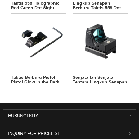
Taktis 558 Holographic
Lingkup Senapan
Red Green Dot Sight
Berburu Taktis 558 Dot
dengan 20mm Rail Mount
Sight + G43 Magnifier
Riflescope Red Dot
Combo Set HD
Holographic Red Dot
Sight QD 3x Magnifier
Lingkup Sight
Taktis Berburu Pistol
Senjata lan Senjata
Pistol Glow in the Dark
Tentara Lingkup Senapan
Night Sights Green Dot
Glock Pistol Rmr Sight
Front and Rear Sight Set
1x22 2moa Holoraphic
Glock 17 19 Glock Night
Sight Udara Lembut Red
Sights
Dot Glock Red Dot
HUBUNGI KITA
INQUIRY FOR PRICELIST